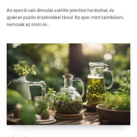
Az eperről való álmodás sokféle jelentést hordozhat, és
gyakran pozitív érzelmekkel társul. Az eper, mint szimbólum,
nemcsak az öröm és…