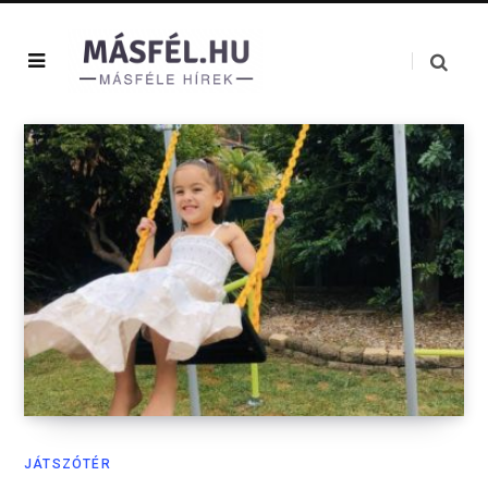
JÁTSZÓTÉR