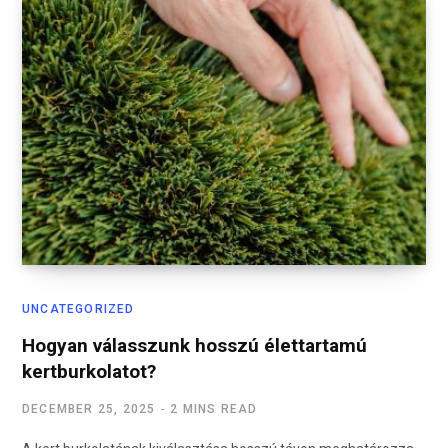
UNCATEGORIZED
Hogyan válasszunk hosszú élettartamú
kertburkolatot?
DECEMBER 25, 2025
2 MINS READ