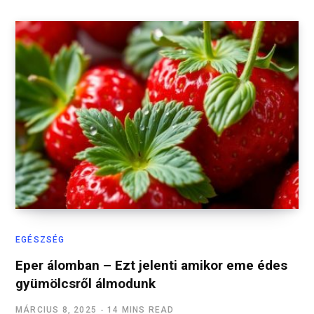
EGÉSZSÉG
Eper álomban – Ezt jelenti amikor eme édes
gyümölcsről álmodunk
MÁRCIUS 8, 2025
14 MINS READ