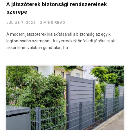
A játszóterek biztonsági rendszereinek
szerepe
JÚLIUS 7, 2026
2 MINS READ
A modern játszóterek kialakításánál a biztonság az egyik
legfontosabb szempont. A gyermekek önfeledt játéka csak
akkor lehet valóban gondtalan, ha…