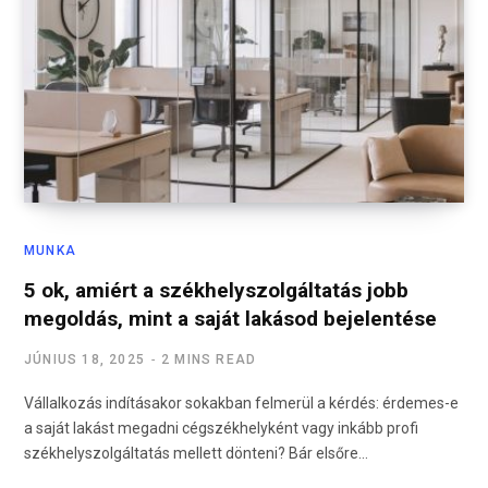
MUNKA
5 ok, amiért a székhelyszolgáltatás jobb
megoldás, mint a saját lakásod bejelentése
JÚNIUS 18, 2025
2 MINS READ
Vállalkozás indításakor sokakban felmerül a kérdés: érdemes-e
a saját lakást megadni cégszékhelyként vagy inkább profi
székhelyszolgáltatás mellett dönteni? Bár elsőre…