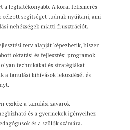
t a leghatékonyabb. A korai felismerés
 célzott segítséget tudnak nyújtani, ami
ási nehézségek miatti frusztrációt.
jlesztési terv alapját képezhetik, hiszen
abott oktatási és fejlesztési programok
olyan technikákat és stratégiákat
ik a tanulási kihívások leküzdését és
nyt.
en eszköz a tanulási zavarok
 megbízható és a gyermekek igényeihez
pedagógusok és a szülők számára.