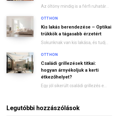
Az öltöny mindig is a férfi ruhatár egyik alapdarabja volt, de az utóbbi években jelentősen…
OTTHON
Kis lakás berendezése – Optikai
trükkök a tágasabb érzetért
Sokunknak van kis lakása, és tudjuk, milyen nehéz néha tágasabbá tenni. De nem kell aggódni!…
OTTHON
Családi grillezések titkai:
hogyan árnyékoljuk a kerti
étkezőhelyet?
Egy jól sikerült családi grillezés emlékezetes pillanatokkal ajándékozhat meg – nevetések, finom falatok, friss levegő.…
Legutóbbi hozzászólások