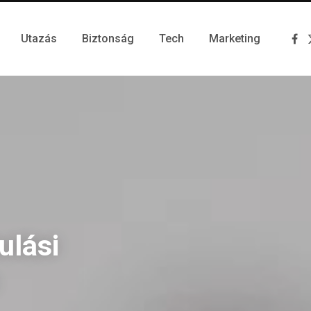
Utazás
Biztonság
Tech
Marketing
F
a
c
e
b
o
o
k
ulási