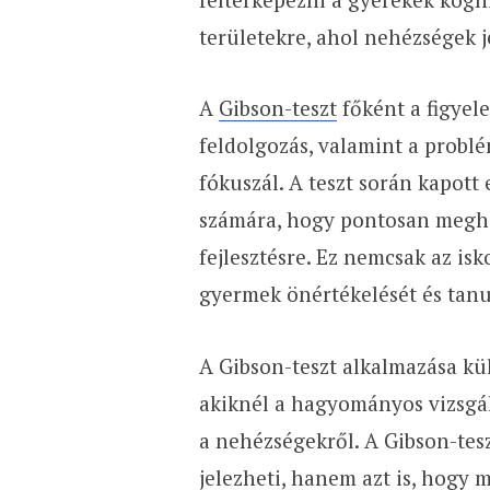
területekre, ahol nehézségek 
A
Gibson-teszt
főként a figyele
feldolgozás, valamint a probl
fókuszál. A teszt során kapot
számára, hogy pontosan megha
fejlesztésre. Ez nemcsak az isk
gyermek önértékelését és tanul
A Gibson-teszt alkalmazása k
akiknél a hagyományos vizsg
a nehézségekről. A Gibson-tes
jelezheti, hanem azt is, hogy 