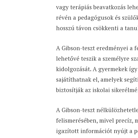
vagy terápiás beavatkozás lehe
révén a pedagógusok és szülők
hosszú távon csökkenti a tanul
A Gibson-teszt eredményei a fe
lehetővé teszik a személyre sz
kidolgozását. A gyermekek így 
sajátíthatnak el, amelyek segít
biztosítják az iskolai sikerélmé
A Gibson-teszt nélkülözhetetl
felismerésében, mivel precíz,
igazított információt nyújt a 