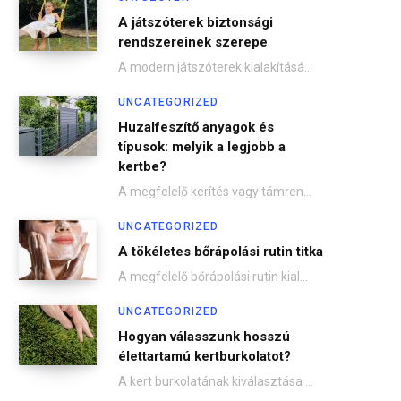
A játszóterek biztonsági
rendszereinek szerepe
A modern játszóterek kialakításánál a biztonság az egyik legfontosabb szempont. A gyermekek önfeledt játéka csak…
UNCATEGORIZED
Huzalfeszítő anyagok és
típusok: melyik a legjobb a
kertbe?
A megfelelő kerítés vagy támrendszer kialakításánál kulcsfontosságú a jó minőségű huzalfeszítő kiválasztása. Legyen szó drótkerítésről,…
UNCATEGORIZED
A tökéletes bőrápolási rutin titka
A megfelelő bőrápolási rutin kialakítása nem csupán esztétikai kérdés, hanem a bőr egészségének megőrzésében is…
UNCATEGORIZED
Hogyan válasszunk hosszú
élettartamú kertburkolatot?
A kert burkolatának kiválasztása hosszú távon meghatározza az otthonunk kényelmét, esztétikáját és a karbantartás mértékét.…