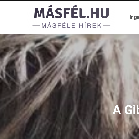
Inga
A Gi