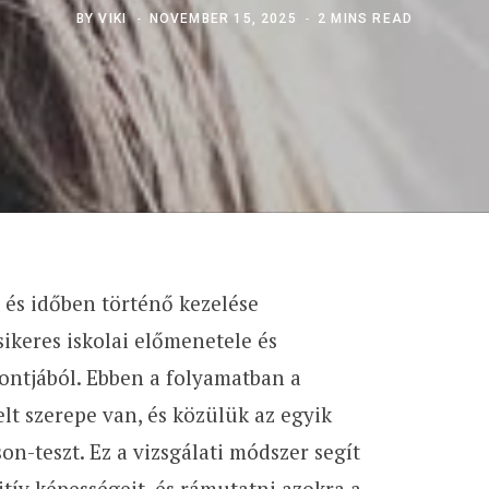
BY
VIKI
NOVEMBER 15, 2025
2 MINS READ
 és időben történő kezelése
ikeres iskolai előmenetele és
ontjából. Ebben a folyamatban a
lt szerepe van, és közülük az egyik
n-teszt. Ez a vizsgálati módszer segít
tív képességeit, és rámutatni azokra a