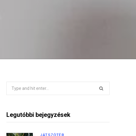
Search
for:
Legutóbbi bejegyzések
JÁTSZÓTÉR