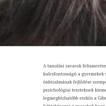
A tanulási zavarok felismerése
kulcsfontosságú a gyermekek s
önbizalmának fejlődése szemp
pszichológiai teszteknek kieme
legmegbízhatóbb eszköz a Gibso
feltérképezni a gyerekek kogni