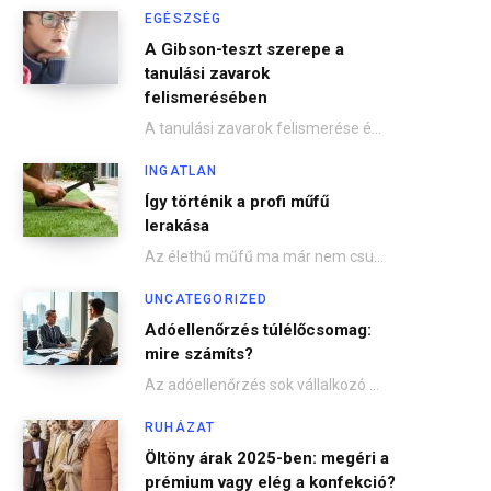
EGÉSZSÉG
A Gibson-teszt szerepe a
tanulási zavarok
felismerésében
A tanulási zavarok felismerése és időben történő kezelése kulcsfontosságú a gyermekek sikeres iskolai előmenetele és…
INGATLAN
Így történik a profi műfű
lerakása
Az élethű műfű ma már nem csupán sportpályákon vagy játszótereken jelenik meg – egyre többen…
UNCATEGORIZED
Adóellenőrzés túlélőcsomag:
mire számíts?
Az adóellenőrzés sok vállalkozó számára stresszes helyzet, hiszen az adóhatóság megjelenése mindig feszültséget kelt. Ugyanakkor…
RUHÁZAT
Öltöny árak 2025-ben: megéri a
prémium vagy elég a konfekció?