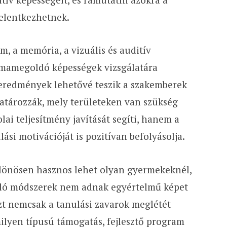
jelentkezhetnek.
m, a memória, a vizuális és auditív
émamegoldó képességek vizsgálatára
t eredmények lehetővé teszik a szakemberek
tározzák, mely területeken van szükség
olai teljesítmény javítását segíti, hanem a
ási motivációját is pozitívan befolyásolja.
ülönösen hasznos lehet olyan gyermekeknél,
áló módszerek nem adnak egyértelmű képet
zt nemcsak a tanulási zavarok meglétét
milyen típusú támogatás, fejlesztő program