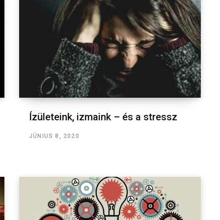
Ízületeink, izmaink – és a stressz
JÚNIUS 8, 2020