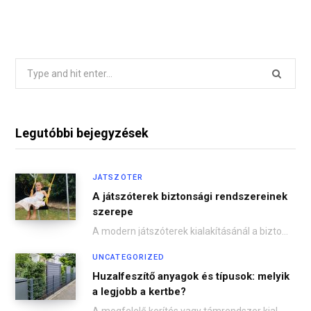
Search
for:
Legutóbbi bejegyzések
JÁTSZÓTÉR
A játszóterek biztonsági rendszereinek
szerepe
A modern játszóterek kialakításánál a biztonság az egyik legfontosabb szempont. A gyermekek önfeledt játéka csak…
UNCATEGORIZED
Huzalfeszítő anyagok és típusok: melyik
a legjobb a kertbe?
A megfelelő kerítés vagy támrendszer kialakításánál kulcsfontosságú a jó minőségű huzalfeszítő kiválasztása. Legyen szó drótkerítésről,…