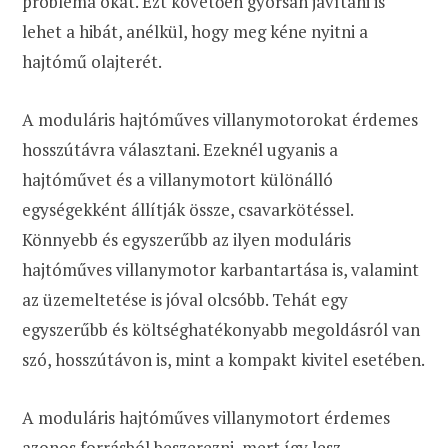
probléma okát. Ezt követően gyorsan javítani is
lehet a hibát, anélkül, hogy meg kéne nyitni a
hajtómű olajterét.
A moduláris hajtóműves villanymotorokat érdemes
hosszútávra választani. Ezeknél ugyanis a
hajtóművet és a villanymotort különálló
egységekként állítják össze, csavarkötéssel.
Könnyebb és egyszerűbb az ilyen moduláris
hajtóműves villanymotor karbantartása is, valamint
az üzemeltetése is jóval olcsóbb. Tehát egy
egyszerűbb és költséghatékonyabb megoldásról van
szó, hosszútávon is, mint a kompakt kivitel esetében.
A moduláris hajtóműves villanymotort érdemes
azonos forrásból beszerezni, mert így lesz