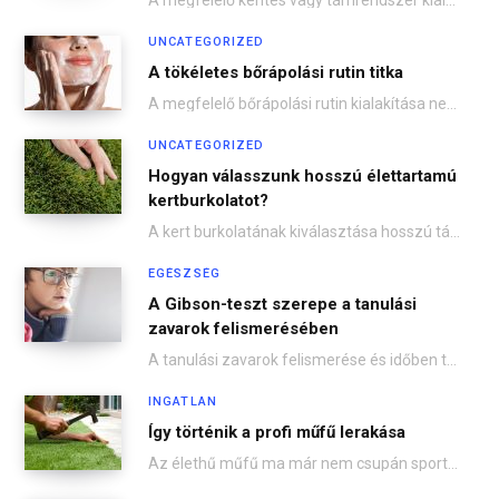
UNCATEGORIZED
A tökéletes bőrápolási rutin titka
A megfelelő bőrápolási rutin kialakítása nem csupán esztétikai kérdés, hanem a bőr egészségének megőrzésében is…
UNCATEGORIZED
Hogyan válasszunk hosszú élettartamú
kertburkolatot?
A kert burkolatának kiválasztása hosszú távon meghatározza az otthonunk kényelmét, esztétikáját és a karbantartás mértékét.…
EGÉSZSÉG
A Gibson-teszt szerepe a tanulási
zavarok felismerésében
A tanulási zavarok felismerése és időben történő kezelése kulcsfontosságú a gyermekek sikeres iskolai előmenetele és…
INGATLAN
Így történik a profi műfű lerakása
Az élethű műfű ma már nem csupán sportpályákon vagy játszótereken jelenik meg – egyre többen…