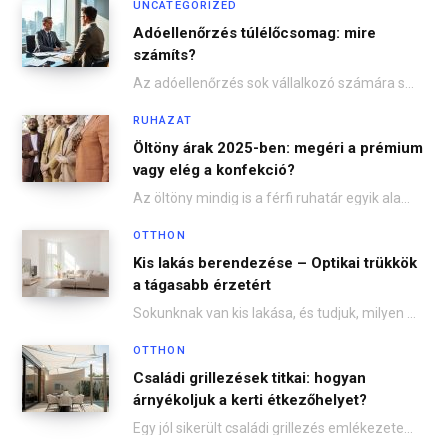
UNCATEGORIZED
Adóellenőrzés túlélőcsomag: mire
számíts?
Az adóellenőrzés sok vállalkozó számára stresszes helyzet, hiszen az adóhatóság megjelenése mindig feszültséget kelt. Ugyanakkor…
RUHÁZAT
Öltöny árak 2025-ben: megéri a prémium
vagy elég a konfekció?
Az öltöny mindig is a férfi ruhatár egyik alapdarabja volt, de az utóbbi években jelentősen…
OTTHON
Kis lakás berendezése – Optikai trükkök
a tágasabb érzetért
Sokunknak van kis lakása, és tudjuk, milyen nehéz néha tágasabbá tenni. De nem kell aggódni!…
OTTHON
Családi grillezések titkai: hogyan
árnyékoljuk a kerti étkezőhelyet?
Egy jól sikerült családi grillezés emlékezetes pillanatokkal ajándékozhat meg – nevetések, finom falatok, friss levegő.…