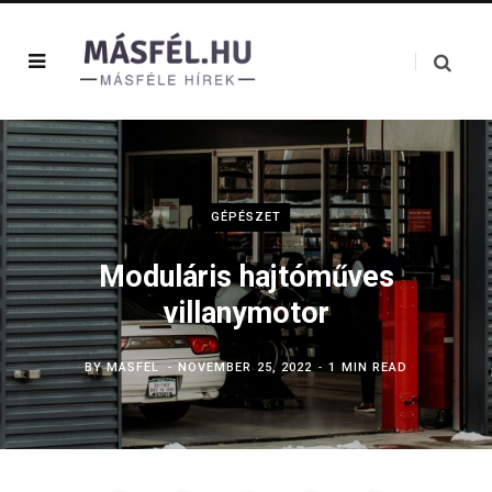
GÉPÉSZET
Moduláris hajtóműves
villanymotor
BY
MASFEL
NOVEMBER 25, 2022
1 MIN READ